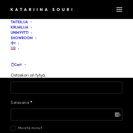
TAITEILIJA
KIRJAILIJA
UNIMYYTTI
SHOWROOM
My account
Kirjaudu
Cart
Vaaditaan
Ostoskori on tyhjä.
Käyttäjätunnus tai sähköpostiosoite
*
Vaaditaan
Salasana
*
Muista minut